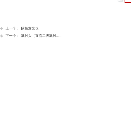
上一个：
阴极发光仪
下一个：
溅射头（直流二级溅射......