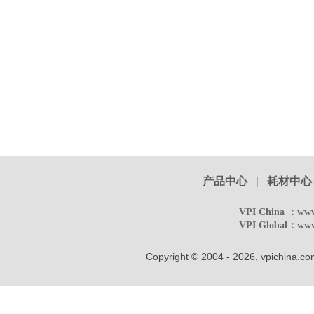
产品中心
|
耗材中心
VPI China ：
www
VPI Global：
www
Copyright © 2004 - 2026, vpichina.co
溅射仪,镀膜仪,扫描电镜,只为生产出最好的产品,Onl
扫描电镜喷金设备,小型溅射仪,小型离子
离子溅射仪工作原理,扫描电