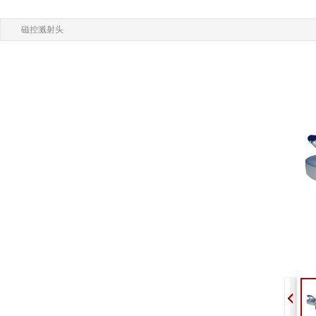
磁控溅射头